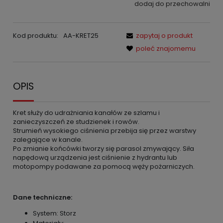
dodaj do przechowalni
Kod produktu:
AA-KRET25
zapytaj o produkt
poleć znajomemu
OPIS
Kret służy do udrażniania kanałów ze szlamu i
zanieczyszczeń ze studzienek i rowów.
Strumień wysokiego ciśnienia przebija się przez warstwy
zalegające w kanale.
Po zmianie końcówki tworzy się parasol zmywający. Siła
napędową urządzenia jest ciśnienie z hydrantu lub
motopompy podawane za pomocą węży pożarniczych.
Dane techniczne:
System: Storz