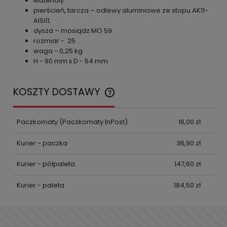
Materiały:
pierścień, tarcza – odlewy aluminiowe ze stopu AK11-
AlSi11;
dysza – mosiądz MO 59.
rozmiar - 25
waga - 0,25 kg
H - 90 mm x D - 54 mm
KOSZTY DOSTAWY
CENA NIE ZAWIERA EWENTUALNYCH KOSZTÓW
PŁATNOŚCI
Paczkomaty
(Paczkomaty InPost)
16,00 zł
Kurier - paczka
36,90 zł
Kurier - półpaleta
147,60 zł
Kurier - paleta
184,50 zł