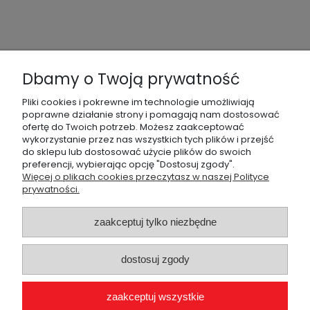
Dbamy o Twoją prywatność
Pliki cookies i pokrewne im technologie umożliwiają
poprawne działanie strony i pomagają nam dostosować
ofertę do Twoich potrzeb. Możesz zaakceptować
wykorzystanie przez nas wszystkich tych plików i przejść
do sklepu lub dostosować użycie plików do swoich
preferencji, wybierając opcję "Dostosuj zgody".
O FIRMIE
Więcej o plikach cookies przeczytasz w naszej Polityce
prywatności.
PŁATNOŚĆ I DOSTAWA
zaakceptuj tylko niezbędne
GWARANCJA I ZWROTY
dostosuj zgody
MOJE KONTO
POMOC
zaakceptuj wszystkie