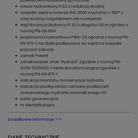
poliestrowa fasadowa typ Facade
zawór hydrantowy FI 52 z redukcją skośną
zwijadło węża w kolorze RAL 3000 wychylne o 180° z
osią wodną i regulatorem siły rozwijania
wąż tłoczny półsztywny FI 33 o długości 30 m zgodny z
normą PN-EN 694
prądownica hydrantowa PWh-33 zgodna z normą PN-
EN-671-1, na stałe podłączona do węża na zwijadle
poprzez zakucie
zamek Patent
oznakowanie: znak 'Hydrant" zgodnie z normą PN-
92/N-01256/01 +
tabliczka informacyjna
zgodnie z
normą PN-EN 671-1
instrukcja montażu i konserwacji hydrantu
instrukcja podłączenia i zamiany podłączeń
uniwersalnego hydrantu wewnętrznego 33
karta gwarancyjna
nr identyfikacyjny
Dodatkowe informacje >>>
DANE TECHNICZNE