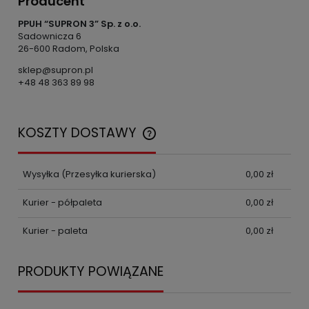
Producent
PPUH “SUPRON 3” Sp. z o.o.
Sadownicza 6
26-600 Radom, Polska
sklep@supron.pl
+48 48 363 89 98
KOSZTY DOSTAWY
CENA NIE ZAWIERA EWENTUALNYCH KOSZTÓW
PŁATNOŚCI
Wysyłka
(Przesyłka kurierska)
0,00 zł
Kurier - półpaleta
0,00 zł
Kurier - paleta
0,00 zł
PRODUKTY POWIĄZANE