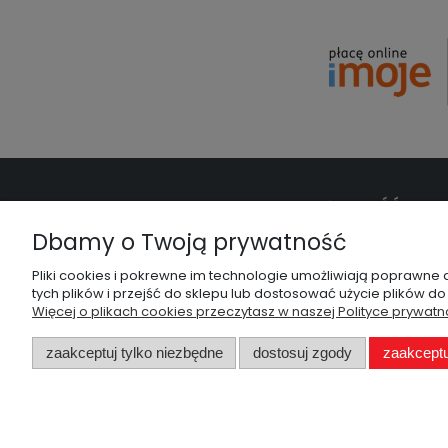
O FIRMIE
PŁATNOŚĆ I DO
Dbamy o Twoją prywatność
O nas
Termin realizacji
Kontakt
Koszty wysyłki
Pliki cookies i pokrewne im technologie umożliwiają poprawne
tych plików i przejść do sklepu lub dostosować użycie plików do
Formy płatności
Więcej o plikach cookies przeczytasz w naszej Polityce prywatn
zaakceptuj tylko niezbędne
dostosuj zgody
zaakceptu