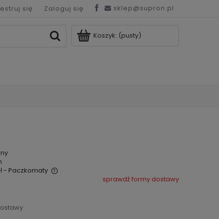
sklep@supron.pl
estruj się
Zaloguj się
Koszyk:
(pusty)
pny
n
ł
- Paczkomaty
sprawdź formy dostawy
 ewentualnych
dostawy