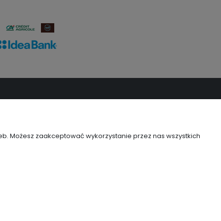
O
POMOC
nia
Regulamin
a
Jak kupować ?
zeb. Możesz zaakceptować wykorzystanie przez nas wszystkich
Zużyty sprzęt elektryczny lub
elektroniczny
Informacja RODO
Polityka prywatności
Polityka cookies