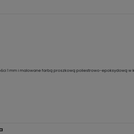
bości 1 mm i malowane farbą proszkową poliestrowo-epoksydową w k
wa