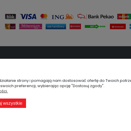
STAWA
GWARANCJA I ZWROTY
MOJE KONT
Gwarancja
Twoje zamówie
Szybki zwrot
Ustawienia kont
 działanie strony i pomagają nam dostosować ofertę do Twoich potr
 swoich preferencji, wybierając opcję "Dostosuj zgody".
Reklamacja i zwrot
Przechowalnia
ości.
Formularze do pobrania
j wszystkie
Sklep internetowy Shoper.pl