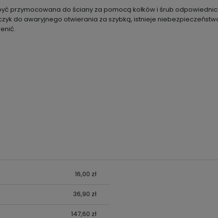
 być przymocowana do ściany za pomocą kołków i śrub odpowiednic
yk do awaryjnego otwierania za szybką, istnieje niebezpieczeństwo
enić.
UALNYCH
16,00 zł
36,90 zł
147,60 zł