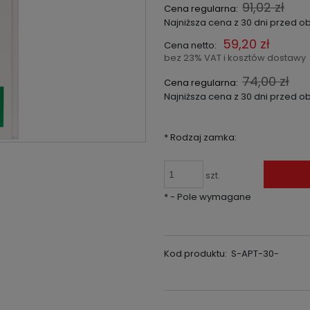
91,02 zł
Cena regularna:
Najniższa cena z 30 dni przed o
59,20 zł
Cena netto:
bez 23% VAT i kosztów dostawy
74,00 zł
Cena regularna:
Najniższa cena z 30 dni przed o
*
Rodzaj zamka:
szt.
*
- Pole wymagane
Kod produktu:
S-APT-30-