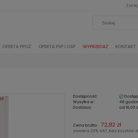
Zarej
OFERTA PPOŻ
OFERTA PSP I OSP
WYPRZEDAŻ
KONTAKT
Dostępność:
Dostę
Wysyłka w:
48 godzi
Dostawa:
od 16,00 z
Cena nie zawiera
72,82 zł
Cena brutto:
kosztów płatności
zawiera 23% VAT, bez kosztów 