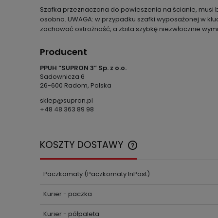
Szafka przeznaczona do powieszenia na ścianie, musi
osobno. UWAGA: w przypadku szafki wyposażonej w klucz
zachować ostrożność, a zbita szybkę niezwłocznie wymi
Producent
PPUH “SUPRON 3” Sp. z o.o.
Sadownicza 6
26-600 Radom, Polska
sklep@supron.pl
+48 48 363 89 98
KOSZTY DOSTAWY
CENA NIE ZAWIERA EWENT
Paczkomaty
(Paczkomaty InPost)
KOSZTÓW PŁATNOŚCI
Kurier - paczka
Kurier - półpaleta